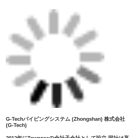
(G-Tech)
2012年にTowngasの全社子会社として設立.同社は高
品質のポリエチレン (PE) パイプ,フィッティング製
品,補助製品を提供しています.
国内で先進的なPEパイプ製造技術と 世界一級の品質
保証機器を持っています物理的プロパティテストの数
十の GB 標準を達成します先進的な経営,信頼性の高
い品質管理と 優秀なチームと共に顧客に品質の製品
とパイプシステムに関する総ソリューションを提供す
ることが常に優先事項になりますセキュリティに重点
を置く
管材製造事業に加えて,G-TechはGH-Fusionによる配
合製品の製造代理店として機能しています.中山を拠
点とする物流ハブと 北東中国の地域倉庫東中国と四
川省は 事業の拡大と多様な地理的ネットワークの顧
客への供給を支援しています
継続的な開発のための私たちの核心価値は 責任,イノ
ベーション,継続的な学習,リーダーシップとチームワ