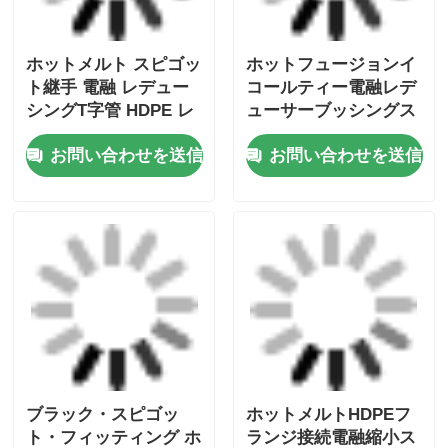
ブラック・スピゴッ
ホットメルトHDPEフ
ト・フィッティング ホ
ランジ接続電融縮小ス
ット・フュージョン
リーブ SDR17.6
HDPE 45° エルボウ・
SDR17 SDR11
お問い合わせを送信
お問い合わせを送信
エレクトロフュージョ
ン・リダクション・ス
リーブ
ホーム
企業情報
お問い合わせ
Desktop Site
地図
プライバシーポリシー規約
品質
バット・フュージョン溶接機
中国工
場.Copyright © 2026 Fusion Equipment
International Company Limited. All Rights
Reserved.
8:21 PM
Good day, what product are you looking for?