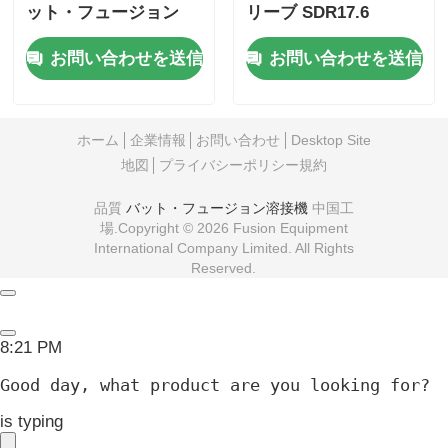
is typing
Photo
Video Call
Audio Call