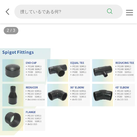
2
/
3