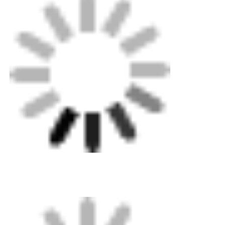
手動式挤出機
CNC バット 溶接 機械
梱包: 機械用の輸出レベルまでの複合板ケース,小部品
のための標準の紙箱. オーダーメイド金属シートボッ
クスオプション.
送料:標準海上,陸上,航空送料が可能です. 専門家は迅