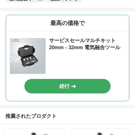
20mm～63mm サドル
MDPE および HDPE
分岐アウトレット ロー
パイプ ロータリースク
タリー削り工具 電融ツ
レーパーツール 軽量電
ール
気融着ツール
お問い合わせを送信
お問い合わせを送信
シンプル 軽量 電気融
メインミニクランプ
合 ツール 肘掛け
20mm - 63mm HDPE
20mm - 32mm
パイプ 電融接合工具