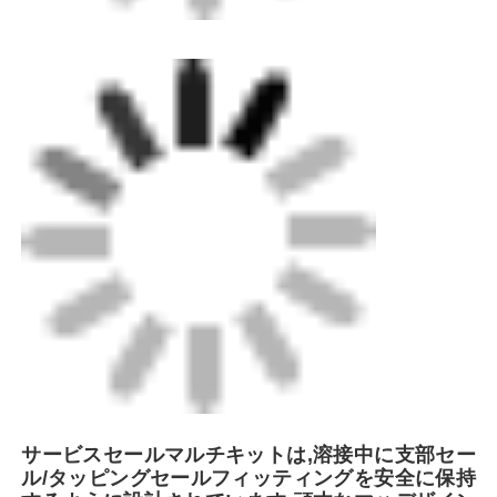
サービスセールマルチキットは,溶接中に支部セー
ル/タッピングセールフィッティングを安全に保持
するように設計されています.頑丈なマハデザイン
により,このツールは絞り込みエリアが限られた枝
のサドルで使用できます.標準のアライナメントク
ランプが大きすぎる場合.キットには,各直径に1つ
のツールが含まれ,使用者が直線/直線をクランプで
きるようにする角度と直線の両方の口口を備えて
います.また45°と90°の角度で.
ホーム
製品
企業情報