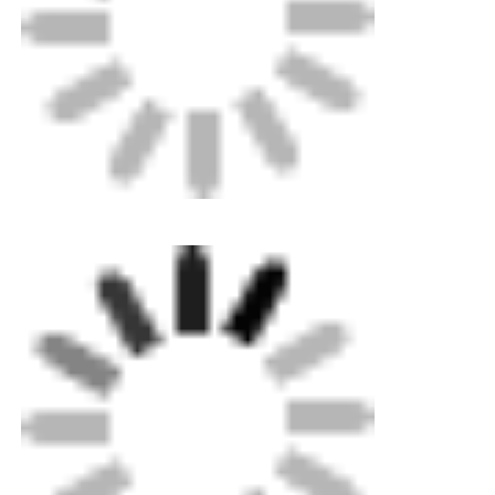
梱包: 機械用の輸出レベルまでの複合板ケース,小
部品のための標準の紙箱. オーダーメイド金属シー
トボックスオプション.
送料:標準海上,陸上,航空送料が可能です.私たちの
専門家は迅速な配送選択に役立ちます.