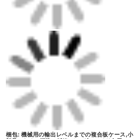
FEIは高性能の溶接機器の製造における 革新的な
リーダーです 中国上海の近くに 戦略的に本社を置
いています私たちは効率的な物流と世界中の顧客
にシームレスな配達を保証しますプラスチック製
のパイプラインの 溶接ソリューションを専門とす
る技術主導の企業として同社は,自動バットフュー
ジョンを含む幅広い機器を開発し,製造するために