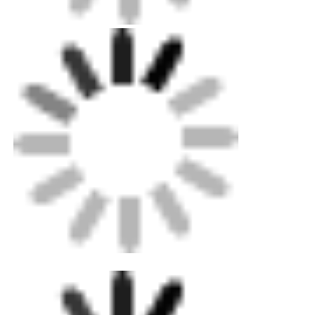
スピゴット・フィッティング
トランジションフィッティング
パイプ範囲:直径20~32mm
電気融着溶接機
狭い 場所 に 適した 細い 頬 の 細い デザイン
各直径に1つのツール
バット・フュージョン・ツール
45°と90°の接続に対応する
電流器具
便利で 持ち運び が 簡単 な 工具 ケース
バット・フュージョン・アクセサリー
手動式挤出機