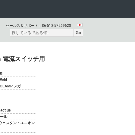
セールス＆サポート：
86-512-57269628
Go
mm 電流スイッチ用
国
Weld
RCLAMP メガ
act us
ール
T,ウェスタン・ユニオン