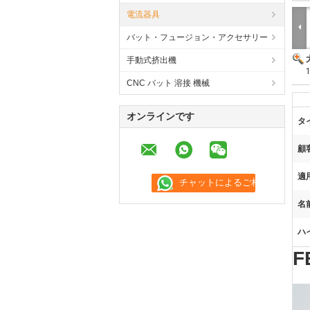
電流器具
バット・フュージョン・アクセサリー
手動式挤出機
CNC バット 溶接 機械
オンラインです
タ
顧
適
名前
ハ
F