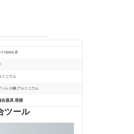
~110mm Ø
年
ルミニウム
テンレス鋼,アルミニウム
融合器具 溶接
融合ツール