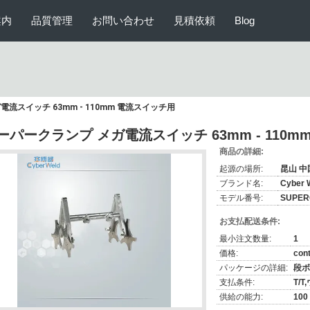
案内
品質管理
お問い合わせ
見積依頼
Blog
流スイッチ 63mm - 110mm 電流スイッチ用
ーパークランプ メガ電流スイッチ 63mm - 110
商品の詳細:
起源の場所:
昆山 中
ブランド名:
Cyber 
モデル番号:
SUPE
お支払配送条件:
最小注文数量:
1
価格:
cont
パッケージの詳細:
段ボ
支払条件:
T/
供給の能力:
100