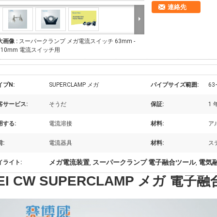
連絡先
大画像 :
スーパークランプ メガ電流スイッチ 63mm -
110mm 電流スイッチ用
イプN:
SUPERCLAMP メガ
パイプサイズ範囲:
63
客サービス:
そうだ
保証:
1 
用する:
電流溶接
材料:
ア
:
電流器具
材料:
ス
メガ電流装置
スーパークランプ 電子融合ツール
電気
イライト:
,
,
EI CW SUPERCLAMP メガ 電子