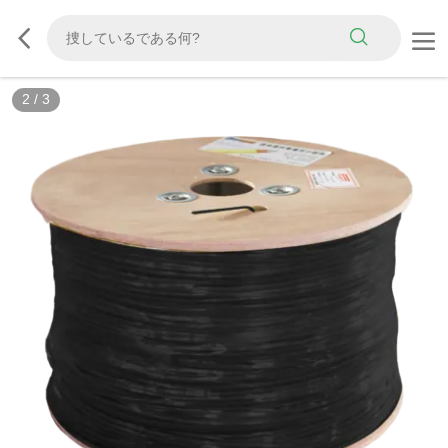
2
/
3