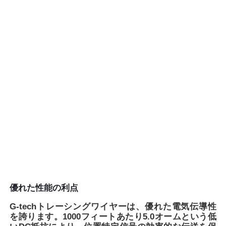
会社案内
品質管理
お問い合わせ
見積依頼
バット・フュージョン溶接機
優れた性能の利点
パイプバット・ウェルディング・マシン
G-techトレーシングワイヤーは、優れた電気伝導性
を誇ります。1000フィートあたり5.0オームという低
電流フィッティング