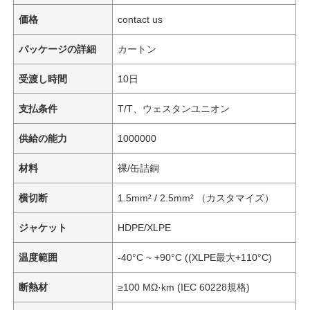
価格
contact us
パッケージの詳細
カートン
受渡し時間
10日
支払条件
T/T、ウェスタンユニオン
供給の能力
1000000
材料
裸/缶詰銅
横切断
1.5mm² / 2.5mm² （カスタマイズ）
ジャケット
HDPE/XLPE
温度範囲
-40°C ~ +90°C ((XLPE最大+110°C)
断熱材
≥100 MΩ·km (IEC 60228規格)