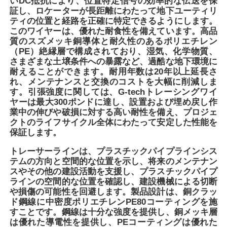
いDC抵抗により、位置特定信号の効率的な伝送を保
証し、ロケーターが長距離にわたって地下ユーティリ
ティの位置と経路を正確に特定できるようにします。
スピゴット・フィッティング
このワイヤーは、優れた耐食性を備えています。高品
質のスズメッキ銅導体と耐久性のあるポリエチレン
（PE）絶縁層で構成されており、湿気、化学物質、
トランジションフィッティング
さまざまな土壌条件への暴露など、過酷な地下環境に
耐えることができます。耐用年数は20年以上延長さ
れ、メンテナンスと交換のコストを大幅に削減しま
電気融着溶接機
す。引張強度に関しては、G-techトレーシングワイ
ヤーは最大300ポンドに達し、設置および埋め戻し作
業中の伸びや破損に対する高い耐性を備え、プロジェ
クトのライフサイクル全体にわたって安定した性能を
バット・フュージョン・ツール
保証します。
トレーサーラインは、プラスチックパイプラインシス
電流器具
テムの方向と空間的な位置を示し、将来のメンテナン
スやその他の建設活動を支援し、プラスチックパイプ
ラインの空間的な位置を確認し、建設機械による切断
バット・フュージョン・アクセサリー
や損傷の可能性を回避します。製品設計は、銅クラッ
ド鋼線に中密度ポリエチレンPE80コーティングを施
すことです。鋼線は十分な強度を提供し、銅メッキ層
手動式挤出機
は優れた導電性を提供し、PEコーティングは優れた