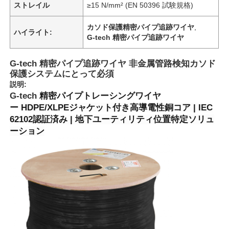
ストレイル
≥15 N/mm² (EN 50396 試験規格)
カソド保護精密パイプ追跡ワイヤ
,
ハイライト:
G-tech 精密パイプ追跡ワイヤ
G-tech 精密パイプ追跡ワイヤ 非金属管路検知カソド
保護システムにとって必須
説明:
G-tech
精密パイプトレーシングワイヤ
ー
HDPE/XLPEジャケット付き高導電性銅コア | IEC
62102認証済み | 地下ユーティリティ位置特定ソリュ
ーション