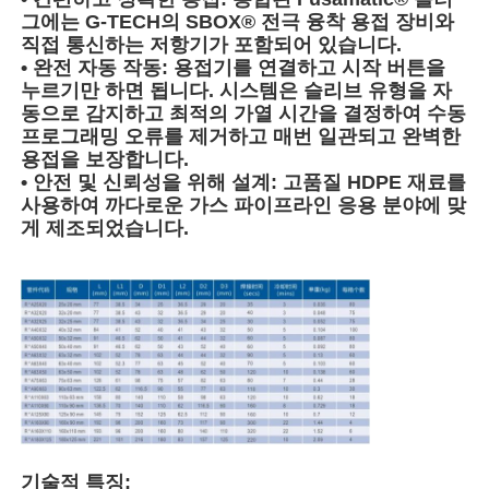
그에는 G-TECH의 SBOX® 전극 융착 용접 장비와
직접 통신하는 저항기가 포함되어 있습니다.
전기융합 장착장치
• ​완전 자동 작동:​​ 용접기를 연결하고 시작 버튼을
누르기만 하면 됩니다. 시스템은 슬리브 유형을 자
동으로 감지하고 최적의 가열 시간을 결정하여 수동
스피고트 핑팅
프로그래밍 오류를 제거하고 매번 일관되고 완벽한
용접을 보장합니다.
• ​안전 및 신뢰성을 위해 설계:​​ 고품질 HDPE 재료를
변신장치
사용하여 까다로운 가스 파이프라인 응용 분야에 맞
게 제조되었습니다.
전자기접속기
엉덩이 융합 도구
전류 융합 도구
엉덩이 융합 액세서리
기술적 특징:​​