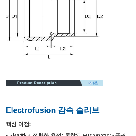
공장 투어
품질 관리
연락처
Blog
견적 요청
Electrofusion 감속 슬리브
부트 퓨전 용접기
핵심 이점:​​
파이프 부트 용접 기계
• ​간편하고 정확한 용접:​​ 통합된 Fusamatic® 플러