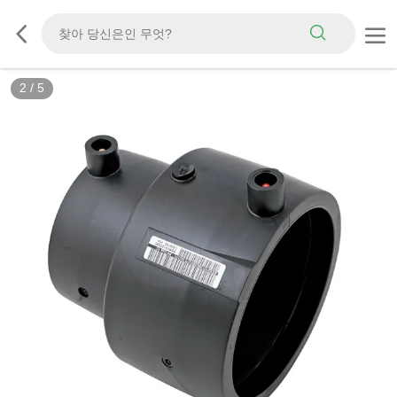
2
/
5