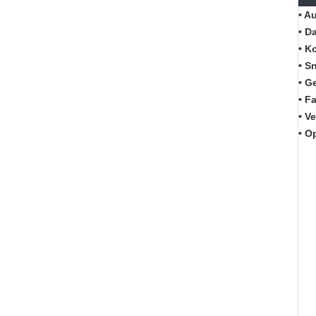
•
Au
•
Da
•
Ko
•
Sn
•
Ge
•
Fa
•
Ve
•
Op