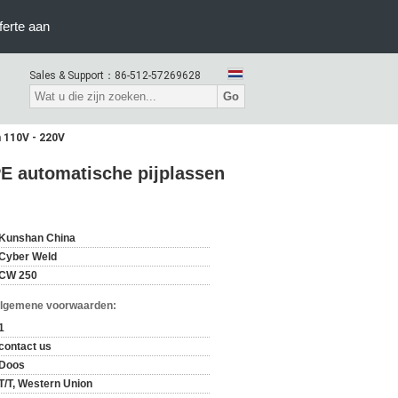
ferte aan
Sales & Support：
86-512-57269628
Go
 110V - 220V
PE automatische pijplassen
Kunshan China
Cyber Weld
CW 250
Algemene voorwaarden:
1
contact us
Doos
T/T, Western Union