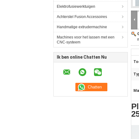
Elektrofusiewerktuigen
Achterstel Fusion Accessoires
Handmatige extrudermachine
Machines voor het lassen met een
m
CNC-systeem
Ik ben online Chatten Nu
To
Ty
Ma
P
2