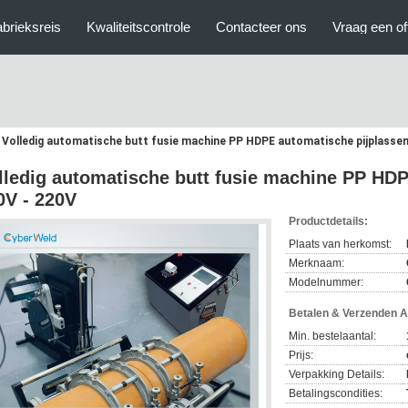
brieksreis
Kwaliteitscontrole
Contacteer ons
Vraag een of
Volledig automatische butt fusie machine PP HDPE automatische pijplassen
lledig automatische butt fusie machine PP HD
0V - 220V
Productdetails:
Plaats van herkomst:
Merknaam:
Modelnummer:
Betalen & Verzenden 
Min. bestelaantal:
Prijs:
Verpakking Details:
Betalingscondities: