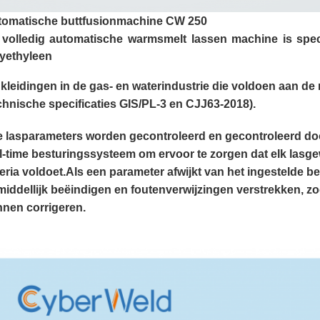
tomatische buttfusionmachine CW 250
volledig automatische warmsmelt lassen machine is spe
yethyleen
kleidingen in de gas- en waterindustrie die voldoen aan d
chnische specificaties GIS/PL-3 en CJJ63-2018).
e lasparameters worden gecontroleerd en gecontroleerd do
l-time besturingssysteem om ervoor te zorgen dat elk lasge
teria voldoet.Als een parameter afwijkt van het ingestelde b
iddellijk beëindigen en foutenverwijzingen verstrekken, z
nen corrigeren.