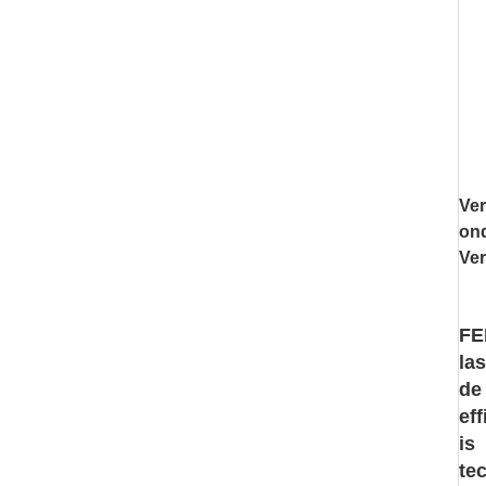
Ver
ond
Ver
FE
la
de
ef
is
te