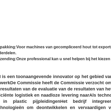
pakking:
Voor machines van gecompliceerd hout tot exportn
erdelen.
zending:
Onze professional kan u snel helpen bij het kiezen
I is een toonaangevende innovator op het gebied v
swerk
De Commissie heeft de Commissie verzocht om 
 resultaten van de evaluatie van de resultaten van h
ficiënte logistiek en naadloze levering naar
Als techno
 in plastic pijpleidingen
Het bedrijf integree
chnologieën om de
ontwikkelen en vervaardigen v