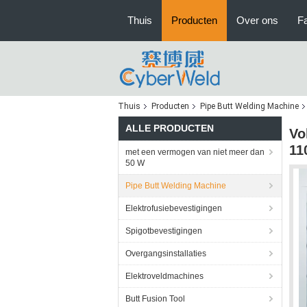
Thuis
Producten
Over ons
Fa
Thuis
Producten
Pipe Butt Welding Machine
ALLE PRODUCTEN
Vo
11
met een vermogen van niet meer dan
50 W
Pipe Butt Welding Machine
Elektrofusiebevestigingen
Spigotbevestigingen
Overgangsinstallaties
Elektroveldmachines
Butt Fusion Tool