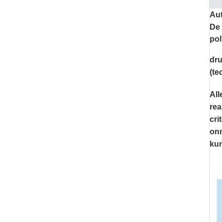
Au
De 
pol
dru
(te
All
rea
cri
onm
kun